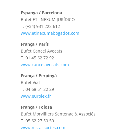
Espanya / Barcelona
Bufet ETL NEXUM JURÍDICO
T.
(+34) 931 222 612
www.etlnexumabogados.com
França / París
Bufet Cancel Avocats
T.
01 45 62 72 92
www.cancelavocats.com
França / Perpinyà
Bufet Vial
T.
04 68 51 22 29
www.eurolex.fr
França / Tolosa
Bufet Morvilliers Sentenac & Associés
T.
05 62 27 50 50
www.ms-associes.com