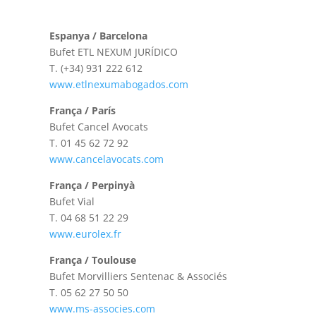
Espanya / Barcelona
Bufet ETL NEXUM JURÍDICO
T.
(+34) 931 222 612
www.etlnexumabogados.com
França / París
Bufet Cancel Avocats
T.
01 45 62 72 92
www.cancelavocats.com
França / Perpinyà
Bufet Vial
T.
04 68 51 22 29
www.eurolex.fr
França / Toulouse
Bufet Morvilliers Sentenac & Associés
T.
05 62 27 50 50
www.ms-associes.com