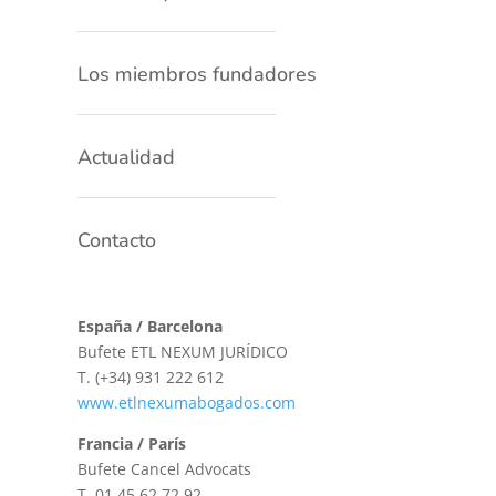
Los miembros fundadores
Actualidad
Contacto
España / Barcelona
Bufete ETL NEXUM JURÍDICO
T.
(+34) 931 222 612
www.etlnexumabogados.com
Francia / París
Bufete Cancel Advocats
T.
01 45 62 72 92