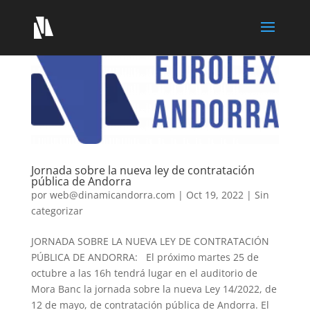
Jornada sobre la nueva ley de contratación
pública de Andorra
por
web@dinamicandorra.com
|
Oct 19, 2022
|
Sin
categorizar
JORNADA SOBRE LA NUEVA LEY DE CONTRATACIÓN
PÚBLICA DE ANDORRA: El próximo martes 25 de
octubre a las 16h tendrá lugar en el auditorio de
Mora Banc la jornada sobre la nueva Ley 14/2022, de
12 de mayo, de contratación pública de Andorra. El